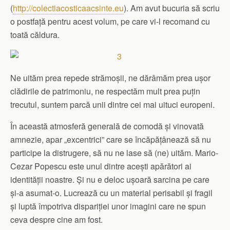
(
http://colectiacosticaacsinte.eu
). Am avut bucuria să scriu
o postfaţă pentru acest volum, pe care vi-l recomand cu
toată căldura.
Ne uităm prea repede strămoşii, ne dărâmăm prea uşor
clădirile de patrimoniu, ne respectăm mult prea puţin
trecutul, suntem parcă unii dintre cei mai uituci europeni.
În această atmosferă generală de comodă şi vinovată
amnezie, apar „excentrici” care se încăpăţânează să nu
participe la distrugere, să nu ne lase să (ne) uităm. Mario-
Cezar Popescu este unul dintre aceşti apărători ai
identităţii noastre. Şi nu e deloc uşoară sarcina pe care
şi-a asumat-o. Lucrează cu un material perisabil şi fragil
şi luptă împotriva dispariţiei unor imagini care ne spun
ceva despre cine am fost.