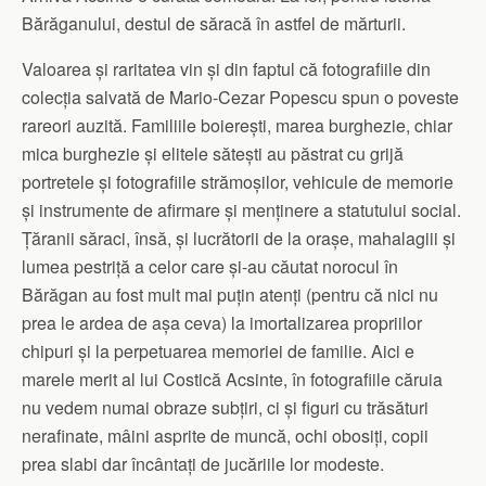
Bărăganului, destul de săracă în astfel de mărturii.
Valoarea şi raritatea vin şi din faptul că fotografiile din
colecţia salvată de Mario-Cezar Popescu spun o poveste
rareori auzită. Familiile boiereşti, marea burghezie, chiar
mica burghezie şi elitele săteşti au păstrat cu grijă
portretele şi fotografiile strămoşilor, vehicule de memorie
şi instrumente de afirmare şi menţinere a statutului social.
Ţăranii săraci, însă, şi lucrătorii de la oraşe, mahalagiii şi
lumea pestriţă a celor care şi-au căutat norocul în
Bărăgan au fost mult mai puţin atenţi (pentru că nici nu
prea le ardea de aşa ceva) la imortalizarea propriilor
chipuri şi la perpetuarea memoriei de familie. Aici e
marele merit al lui Costică Acsinte, în fotografiile căruia
nu vedem numai obraze subţiri, ci şi figuri cu trăsături
nerafinate, mâini asprite de muncă, ochi obosiţi, copii
prea slabi dar încântaţi de jucăriile lor modeste.