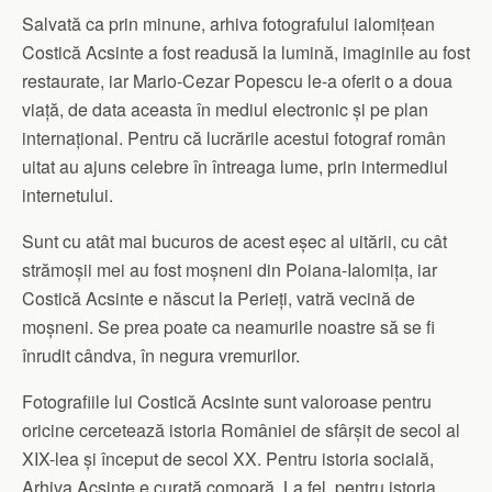
Salvată ca prin minune, arhiva fotografului ialomiţean
Costică Acsinte a fost readusă la lumină, imaginile au fost
restaurate, iar Mario-Cezar Popescu le-a oferit o a doua
viaţă, de data aceasta în mediul electronic şi pe plan
internaţional. Pentru că lucrările acestui fotograf român
uitat au ajuns celebre în întreaga lume, prin intermediul
internetului.
Sunt cu atât mai bucuros de acest eşec al uitării, cu cât
strămoşii mei au fost moşneni din Poiana-Ialomiţa, iar
Costică Acsinte e născut la Perieţi, vatră vecină de
moşneni. Se prea poate ca neamurile noastre să se fi
înrudit cândva, în negura vremurilor.
Fotografiile lui Costică Acsinte sunt valoroase pentru
oricine cercetează istoria României de sfârşit de secol al
XIX-lea şi început de secol XX. Pentru istoria socială,
Arhiva Acsinte e curată comoară. La fel, pentru istoria