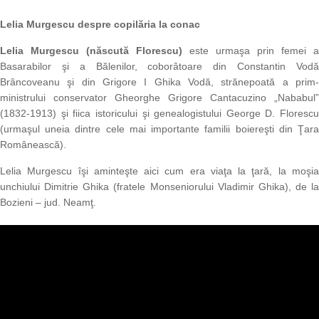
Lelia Murgescu despre copilăria la conac
Lelia Murgescu (născută Florescu)
este urmaşa prin femei a
Basarabilor şi a Bălenilor, coborâtoare din Constantin Vodă
Brâncoveanu şi din Grigore I Ghika Vodă, strănepoată a prim-
ministrului conservator Gheorghe Grigore Cantacuzino „Nababul”
(1832-1913) şi fiica istoricului şi genealogistului George D. Florescu
(urmaşul uneia dintre cele mai importante familii boiereşti din Ţara
Românească).
Lelia Murgescu îşi aminteşte aici cum era viaţa la ţară, la moşia
unchiului Dimitrie Ghika (fratele Monseniorului Vladimir Ghika), de la
Bozieni – jud. Neamţ.