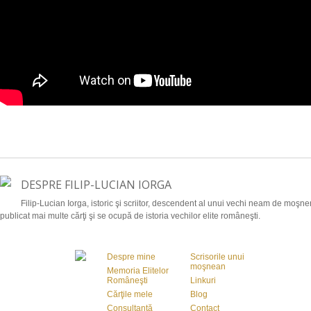
DESPRE FILIP-LUCIAN IORGA
Filip-Lucian Iorga, istoric şi scriitor, descendent al unui vechi neam de moşnen
publicat mai multe cărţi şi se ocupă de istoria vechilor elite româneşti.
Despre mine
Scrisorile unui
moşnean
Memoria Elitelor
Româneşti
Linkuri
Cărţile mele
Blog
Consultanţă
Contact