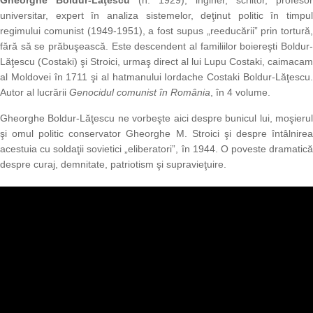
Gheorghe Boldur-Lăţescu
(n. 1929), inginer, scriitor, profesor
universitar, expert în analiza sistemelor, deţinut politic în timpul
regimului comunist (1949-1951), a fost supus „reeducării” prin tortură,
fără să se prăbuşească. Este descendent al familiilor boiereşti Boldur-
Lăţescu (Costaki) şi Stroici, urmaş direct al lui Lupu Costaki, caimacam
al Moldovei în 1711 şi al hatmanului Iordache Costaki Boldur-Lăţescu.
Autor al lucrării
Genocidul comunist în România
, în 4 volume.
Gheorghe Boldur-Lăţescu ne vorbeşte aici despre bunicul lui, moşierul
şi omul politic conservator Gheorghe M. Stroici şi despre întâlnirea
acestuia cu soldaţii sovietici „eliberatori”, în 1944. O poveste dramatică
despre curaj, demnitate, patriotism şi supravieţuire.