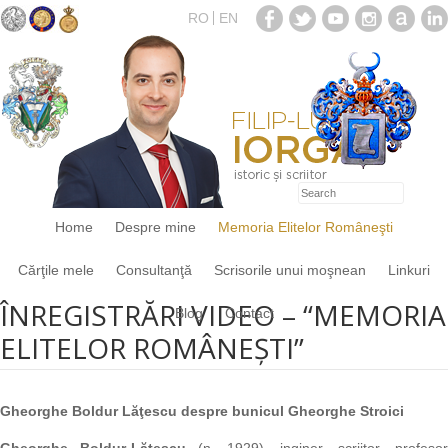
RO
EN
Home
Despre mine
Memoria Elitelor Româneşti
Cărţile mele
Consultanţă
Scrisorile unui moşnean
Linkuri
ÎNREGISTRĂRI VIDEO – “MEMORIA
Blog
Contact
ELITELOR ROMÂNEŞTI”
Gheorghe Boldur Lăţescu despre bunicul Gheorghe Stroici