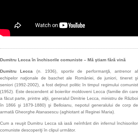
Dumitru Lecca în închisorile comuniste – Mă ştiam fără vină
Dumitru Lecca
(n. 1936), sportiv de performanţă, antrenor al
echipelor naţionale de baschet ale României, de juniori, tineret şi
seniori (1992-2002), a fost deţinut politic în timpul regimului comunist
(1952). Este descendent al boierilor moldoveni Lecca (familie din care
a făcut parte, printre alţii, generalul Dimitrie Lecca, ministru de Război
în 1866 şi 1879-1880) şi Belloianu, nepotul generalului de corp de
armată Gheorghe Atanasescu (aghiotant al Reginei Maria).
Cum a reuşit Dumitru Lecca să iasă neînfrânt din infernul închisorilor
comuniste descoperiţi în clipul următor.