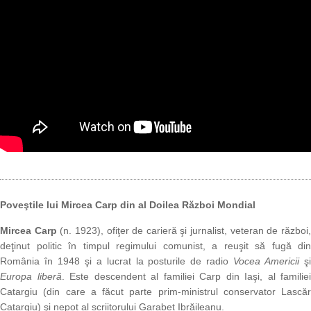
Poveştile lui Mircea Carp din al Doilea Război Mondial
Mircea Carp
(n. 1923), ofiţer de carieră şi jurnalist, veteran de război
deţinut politic în timpul regimului comunist, a reuşit să fugă din
România în 1948 şi a lucrat la posturile de radio
Vocea Americii
ş
Europa liberă
. Este descendent al familiei Carp din Iaşi, al familiei
Catargiu (din care a făcut parte prim-ministrul conservator Lascăr
Catargiu) şi nepot al scriitorului Garabet Ibrăileanu.