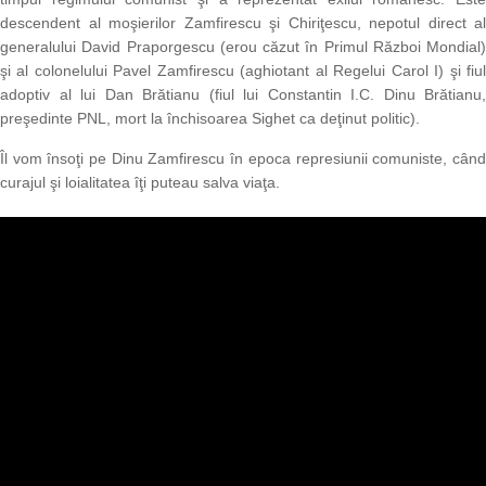
descendent al moşierilor Zamfirescu şi Chiriţescu, nepotul direct al
generalului David Praporgescu (erou căzut în Primul Război Mondial)
şi al colonelului Pavel Zamfirescu (aghiotant al Regelui Carol I) şi fiul
adoptiv al lui Dan Brătianu (fiul lui Constantin I.C. Dinu Brătianu,
preşedinte PNL, mort la închisoarea Sighet ca deţinut politic).
Îl vom însoţi pe Dinu Zamfirescu în epoca represiunii comuniste, când
curajul şi loialitatea îţi puteau salva viaţa.