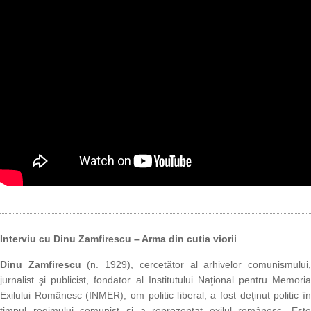
Interviu cu Dinu Zamfirescu – Arma din cutia viorii
Dinu Zamfirescu
(n. 1929), cercetător al arhivelor comunismului
jurnalist şi publicist, fondator al Institutului Naţional pentru Memoria
Exilului Românesc (INMER), om politic liberal, a fost deţinut politic în
timpul regimului comunist şi a reprezentat exilul românesc. Este