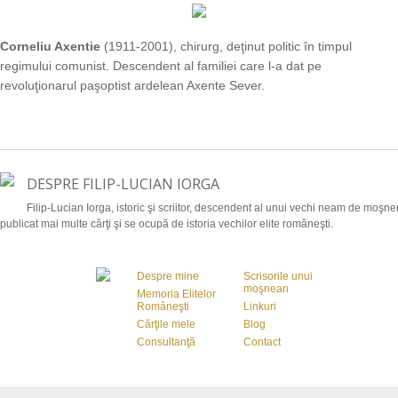
Corneliu Axentie
(1911-2001), chirurg, deţinut politic în timpul
regimului comunist. Descendent al familiei care l-a dat pe
revoluţionarul paşoptist ardelean Axente Sever.
DESPRE FILIP-LUCIAN IORGA
Filip-Lucian Iorga, istoric şi scriitor, descendent al unui vechi neam de moşnen
publicat mai multe cărţi şi se ocupă de istoria vechilor elite româneşti.
Despre mine
Scrisorile unui
moşnean
Memoria Elitelor
Româneşti
Linkuri
Cărţile mele
Blog
Consultanţă
Contact