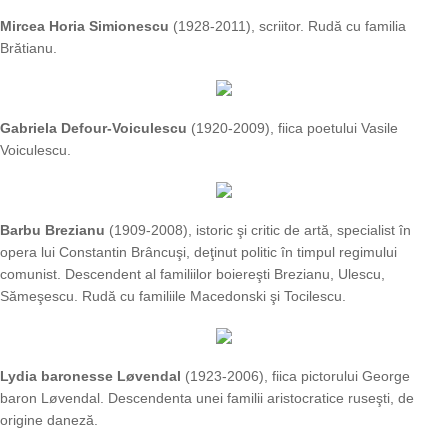
Mircea Horia Simionescu
(1928-2011), scriitor. Rudă cu familia
Brătianu.
Gabriela Defour-Voiculescu
(1920-2009), fiica poetului Vasile
Voiculescu.
Barbu Brezianu
(1909-2008), istoric şi critic de artă, specialist în
opera lui Constantin Brâncuşi, deţinut politic în timpul regimului
comunist. Descendent al familiilor boiereşti Brezianu, Ulescu,
Sămeşescu. Rudă cu familiile Macedonski şi Tocilescu.
Lydia baronesse Løvendal
(1923-2006), fiica pictorului George
baron Løvendal. Descendenta unei familii aristocratice ruseşti, de
origine daneză.