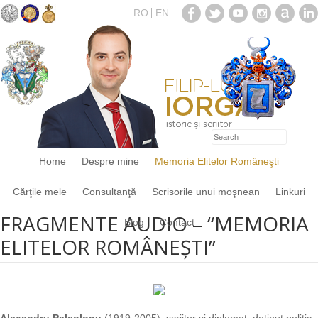
RO
EN
Home
Despre mine
Memoria Elitelor Româneşti
Cărţile mele
Consultanţă
Scrisorile unui moşnean
Linkuri
FRAGMENTE AUDIO – “MEMORIA
Blog
Contact
ELITELOR ROMÂNEŞTI”