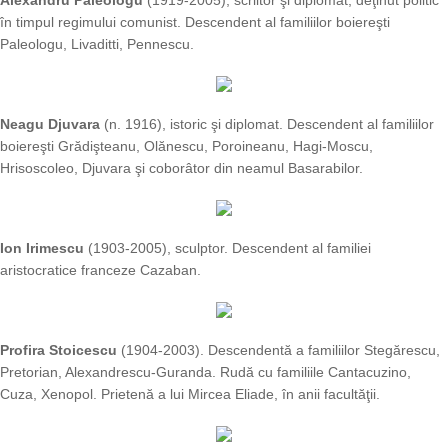
Alexandru Paleologu
(1919-2005), scriitor şi diplomat, deţinut politic
în timpul regimului comunist. Descendent al familiilor boiereşti
Paleologu, Livaditti, Pennescu.
Neagu Djuvara
(n. 1916), istoric şi diplomat. Descendent al familiilor
boiereşti Grădişteanu, Olănescu, Poroineanu, Hagi-Moscu,
Hrisoscoleo, Djuvara şi coborâtor din neamul Basarabilor.
Ion Irimescu
(1903-2005), sculptor. Descendent al familiei
aristocratice franceze Cazaban.
Profira Stoicescu
(1904-2003). Descendentă a familiilor Stegărescu,
Pretorian, Alexandrescu-Guranda. Rudă cu familiile Cantacuzino,
Cuza, Xenopol. Prietenă a lui Mircea Eliade, în anii facultăţii.