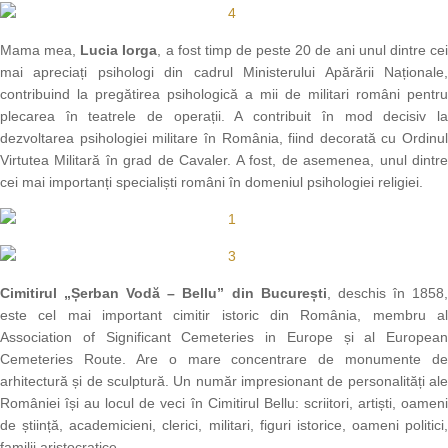
Mama mea,
Lucia Iorga
, a fost timp de peste 20 de ani unul dintre ce
mai apreciați psihologi din cadrul Ministerului Apărării Naționale,
contribuind la pregătirea psihologică a mii de militari români pentru
plecarea în teatrele de operații. A contribuit în mod decisiv la
dezvoltarea psihologiei militare în România, fiind decorată cu Ordinul
Virtutea Militară în grad de Cavaler. A fost, de asemenea, unul dintre
cei mai importanți specialiști români în domeniul psihologiei religiei.
Cimitirul „Șerban Vodă – Bellu” din București
, deschis în 1858
este cel mai important cimitir istoric din România, membru al
Association of Significant Cemeteries in Europe și al European
Cemeteries Route. Are o mare concentrare de monumente de
arhitectură și de sculptură. Un număr impresionant de personalități ale
României își au locul de veci în Cimitirul Bellu: scriitori, artiști, oameni
de știință, academicieni, clerici, militari, figuri istorice, oameni politici,
familii aristocratice.