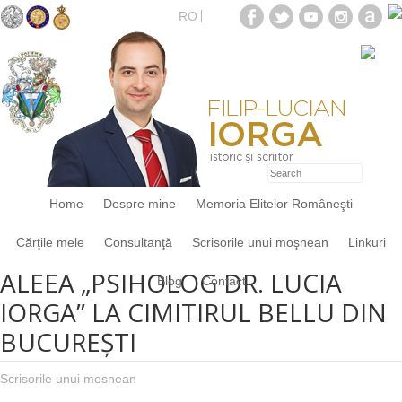
RO
Home
Despre mine
Memoria Elitelor Româneşti
Cărţile mele
Consultanţă
Scrisorile unui moşnean
Linkuri
ALEEA „PSIHOLOG DR. LUCIA
Blog
Contact
IORGA” LA CIMITIRUL BELLU DIN
BUCUREȘTI
Scrisorile unui mosnean