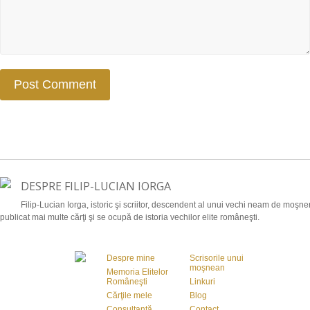
DESPRE FILIP-LUCIAN IORGA
Filip-Lucian Iorga, istoric şi scriitor, descendent al unui vechi neam de moşnen
publicat mai multe cărţi şi se ocupă de istoria vechilor elite româneşti.
Despre mine
Scrisorile unui
moşnean
Memoria Elitelor
Româneşti
Linkuri
Cărţile mele
Blog
Consultanţă
Contact